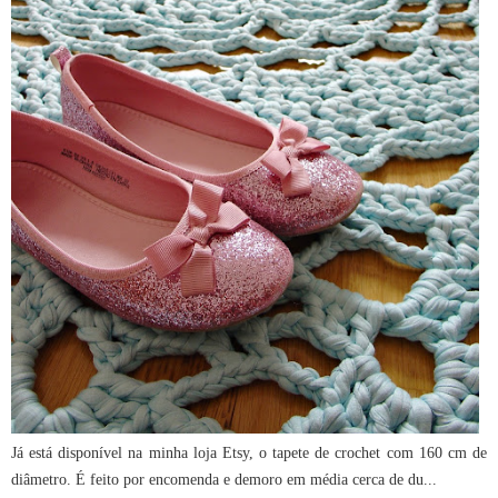
Já está disponível na minha loja Etsy, o tapete de crochet com 160 cm de
diâmetro. É feito por encomenda e demoro em média cerca de du...