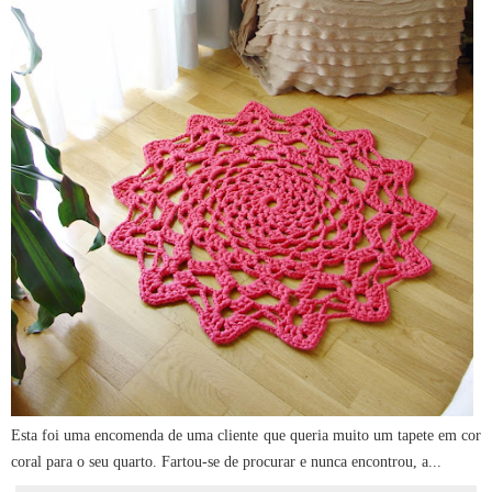
Esta foi uma encomenda de uma cliente que queria muito um tapete em cor
coral para o seu quarto. Fartou-se de procurar e nunca encontrou, a...