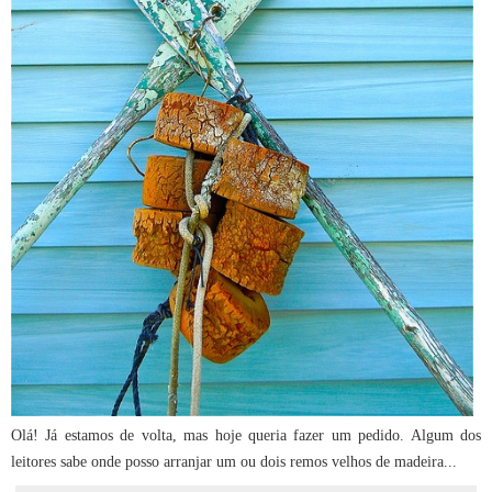
Olá! Já estamos de volta, mas hoje queria fazer um pedido. Algum dos
leitores sabe onde posso arranjar um ou dois remos velhos de madeira...