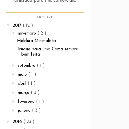
utilizado para fins comerciais.
ARCHIVE
▼
2017
( 12 )
▼
novembro
( 2 )
Moldura Minimalista
Truque para uma Cama sempre
bem feita
►
setembro
( 1 )
►
maio
( 1 )
►
abril
( 1 )
►
março
( 3 )
►
fevereiro
( 1 )
►
janeiro
( 3 )
►
2016
( 23 )