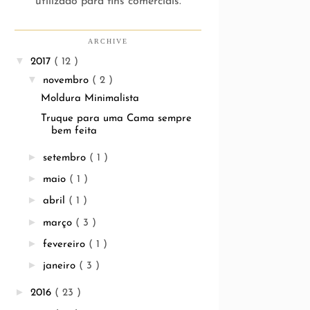
utilizado para fins comerciais.
ARCHIVE
▼
2017
( 12 )
▼
novembro
( 2 )
Moldura Minimalista
Truque para uma Cama sempre
bem feita
►
setembro
( 1 )
►
maio
( 1 )
►
abril
( 1 )
►
março
( 3 )
►
fevereiro
( 1 )
►
janeiro
( 3 )
►
2016
( 23 )