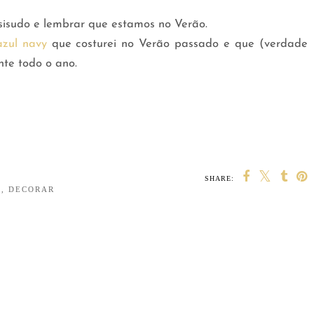
isudo e lembrar que estamos no Verão.
zul navy
que costurei no Verão passado e que (verdade
nte todo o ano.
SHARE:
S
,
DECORAR