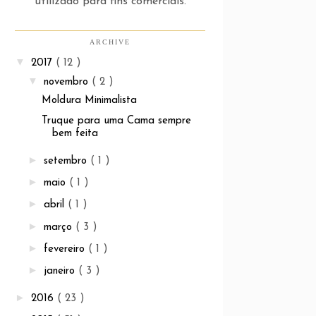
utilizado para fins comerciais.
ARCHIVE
▼
2017
( 12 )
▼
novembro
( 2 )
Moldura Minimalista
Truque para uma Cama sempre
bem feita
►
setembro
( 1 )
►
maio
( 1 )
►
abril
( 1 )
►
março
( 3 )
►
fevereiro
( 1 )
►
janeiro
( 3 )
►
2016
( 23 )