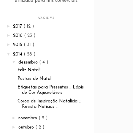
utilizado para fins comerciais.
ARCHIVE
►
2017
( 12 )
►
2016
( 23 )
►
2015
( 31 )
▼
2014
( 58 )
▼
dezembro
( 4 )
Feliz Natal!
Postais de Natal
Etiquetas para Presentes :: Lápis
de Cor Aquareláveis
Coroa de Inspiração Natalícia ::
Revista Notícias ...
►
novembro
( 2 )
►
outubro
( 2 )