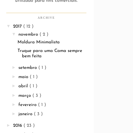
utilizado para fins comerciais.
ARCHIVE
▼
2017
( 12 )
▼
novembro
( 2 )
Moldura Minimalista
Truque para uma Cama sempre
bem feita
►
setembro
( 1 )
►
maio
( 1 )
►
abril
( 1 )
►
março
( 3 )
►
fevereiro
( 1 )
►
janeiro
( 3 )
►
2016
( 23 )