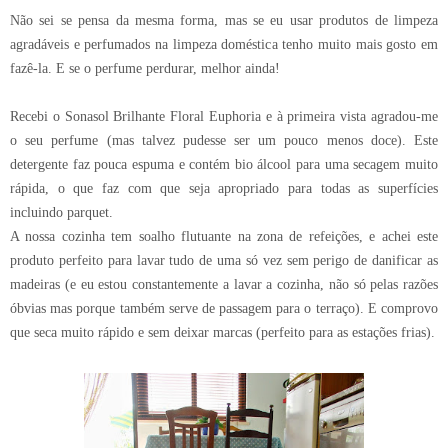
Não sei se pensa da mesma forma, mas se eu usar produtos de limpeza
agradáveis e perfumados na limpeza doméstica tenho muito mais gosto em
fazê-la. E se o perfume perdurar, melhor ainda!
Recebi o Sonasol Brilhante Floral Euphoria e à primeira vista agradou-me
o seu perfume (mas talvez pudesse ser um pouco menos doce). Este
detergente faz pouca espuma e contém bio álcool para uma secagem muito
rápida, o que faz com que seja apropriado para todas as superfícies
incluindo parquet.
A nossa cozinha tem soalho flutuante na zona de refeições, e achei este
produto perfeito para lavar tudo de uma só vez sem perigo de danificar as
madeiras (e eu estou constantemente a lavar a cozinha, não só pelas razões
óbvias mas porque também serve de passagem para o terraço). E comprovo
que seca muito rápido e sem deixar marcas (perfeito para as estações frias).