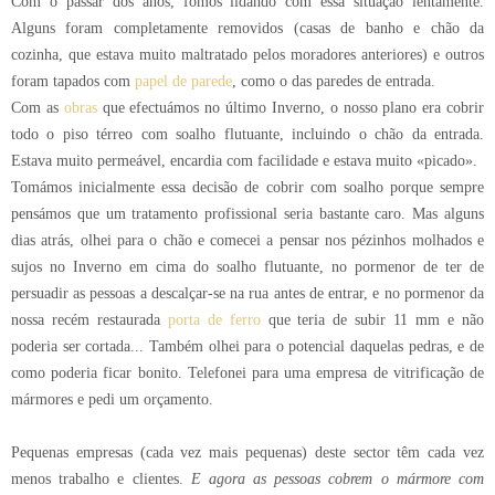
Com o passar dos anos, fomos lidando com essa situação lentamente.
Alguns foram completamente removidos (casas de banho e chão da
cozinha, que estava muito maltratado pelos moradores anteriores) e outros
foram tapados com
papel de parede
, como o das paredes de entrada.
Com as
obras
que efectuámos no último Inverno, o nosso plano era cobrir
todo o piso térreo com soalho flutuante, incluindo o chão da entrada.
Estava muito permeável, encardia com facilidade e estava muito «picado».
Tomámos inicialmente essa decisão de cobrir com soalho porque sempre
pensámos que um tratamento profissional seria bastante caro. Mas alguns
dias atrás, olhei para o chão e comecei a pensar nos pézinhos molhados e
sujos no Inverno em cima do soalho flutuante, no pormenor de ter de
persuadir as pessoas a descalçar-se na rua antes de entrar, e no pormenor da
nossa recém restaurada
porta de ferro
que teria de subir 11 mm e não
poderia ser cortada... Também olhei para o potencial daquelas pedras, e de
como poderia ficar bonito. Telefonei para uma empresa de vitrificação de
mármores e pedi um orçamento.
Pequenas empresas (cada vez mais pequenas) deste sector têm cada vez
menos trabalho e clientes.
E agora as pessoas cobrem o mármore com