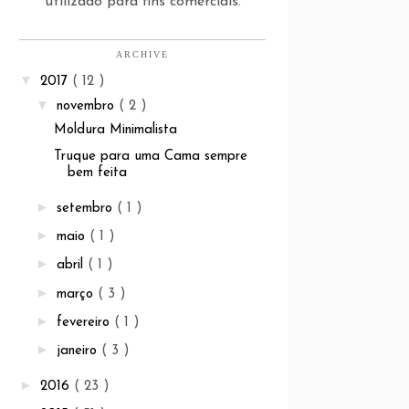
utilizado para fins comerciais.
ARCHIVE
▼
2017
( 12 )
▼
novembro
( 2 )
Moldura Minimalista
Truque para uma Cama sempre
bem feita
►
setembro
( 1 )
►
maio
( 1 )
►
abril
( 1 )
►
março
( 3 )
►
fevereiro
( 1 )
►
janeiro
( 3 )
►
2016
( 23 )