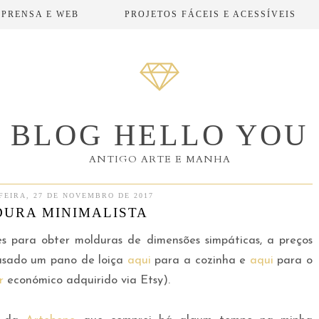
MPRENSA E WEB
PROJETOS FÁCEIS E ACESSÍVEIS
BLOG HELLO YOU
ANTIGO ARTE E MANHA
FEIRA, 27 DE NOVEMBRO DE 2017
URA MINIMALISTA
es para obter molduras de dimensões simpáticas, a preços
 usado um pano de loiça
aqui
para a cozinha e
aqui
para o
r
económico adquirido via Etsy).