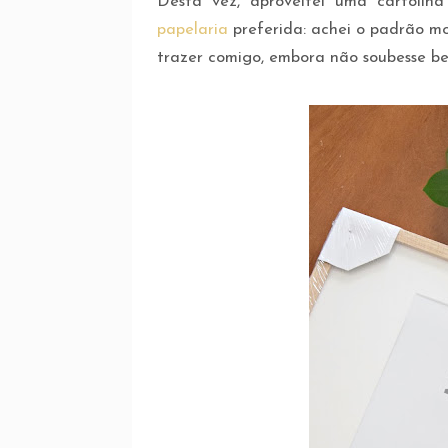
Desta vez, aproveitei uma cartoli
papelaria
preferida: achei o padrão mo
trazer comigo, embora não soubesse be