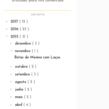
utilizado para fins comerciais.
ARCHIVE
►
2017
( 12 )
►
2016
( 23 )
▼
2015
( 31 )
►
dezembro
( 3 )
▼
novembro
( 1 )
Botas de Menina com Laços
►
outubro
( 2 )
►
setembro
( 3 )
►
agosto
( 2 )
►
junho
( 2 )
►
maio
( 2 )
►
abril
( 4 )