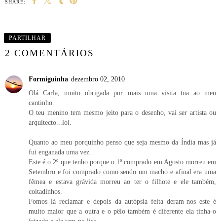
SHARE:
PARTILHAR
2 COMENTÁRIOS
Formiguinha
dezembro 02, 2010
Olá Carla, muito obrigada por mais uma visita tua ao meu
cantinho.
O teu menino tem mesmo jeito para o desenho, vai ser artista ou
arquitecto...lol.
Quanto ao meu porquinho penso que seja mesmo da Índia mas já
fui enganada uma vez.
Este é o 2º que tenho porque o 1º comprado em Agosto morreu em
Setembro e foi comprado como sendo um macho e afinal era uma
fêmea e estava grávida morreu ao ter o filhote e ele também,
coitadinhos.
Fomos lá reclamar e depois da autópsia feita deram-nos este é
muito maior que a outra e o pêlo também é diferente ela tinha-o
frizado e ele tem-no liso.