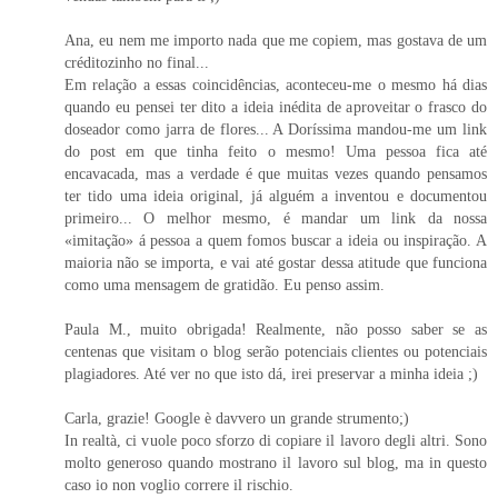
Ana, eu nem me importo nada que me copiem, mas gostava de um
créditozinho no final...
Em relação a essas coincidências, aconteceu-me o mesmo há dias
quando eu pensei ter dito a ideia inédita de aproveitar o frasco do
doseador como jarra de flores... A Doríssima mandou-me um link
do post em que tinha feito o mesmo! Uma pessoa fica até
encavacada, mas a verdade é que muitas vezes quando pensamos
ter tido uma ideia original, já alguém a inventou e documentou
primeiro... O melhor mesmo, é mandar um link da nossa
«imitação» á pessoa a quem fomos buscar a ideia ou inspiração. A
maioria não se importa, e vai até gostar dessa atitude que funciona
como uma mensagem de gratidão. Eu penso assim.
Paula M., muito obrigada! Realmente, não posso saber se as
centenas que visitam o blog serão potenciais clientes ou potenciais
plagiadores. Até ver no que isto dá, irei preservar a minha ideia ;)
Carla, grazie! Google è davvero un grande strumento;)
In realtà, ci vuole poco sforzo di copiare il lavoro degli altri. Sono
molto generoso quando mostrano il lavoro sul blog, ma in questo
caso io non voglio correre il rischio.