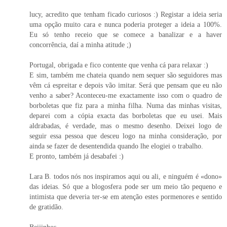
lucy, acredito que tenham ficado curiosos :) Registar a ideia seria
uma opção muito cara e nunca poderia proteger a ideia a 100%.
Eu só tenho receio que se comece a banalizar e a haver
concorrência, daí a minha atitude ;)
Portugal, obrigada e fico contente que venha cá para relaxar :)
E sim, também me chateia quando nem sequer são seguidores mas
vêm cá espreitar e depois vão imitar. Será que pensam que eu não
venho a saber? Aconteceu-me exactamente isso com o quadro de
borboletas que fiz para a minha filha. Numa das minhas visitas,
deparei com a cópia exacta das borboletas que eu usei. Mais
aldrabadas, é verdade, mas o mesmo desenho. Deixei logo de
seguir essa pessoa que desceu logo na minha consideração, por
ainda se fazer de desentendida quando lhe elogiei o trabalho.
E pronto, também já desabafei :)
Lara B. todos nós nos inspiramos aqui ou ali, e ninguém é «dono»
das ideias. Só que a blogosfera pode ser um meio tão pequeno e
intimista que deveria ter-se em atenção estes pormenores e sentido
de gratidão.