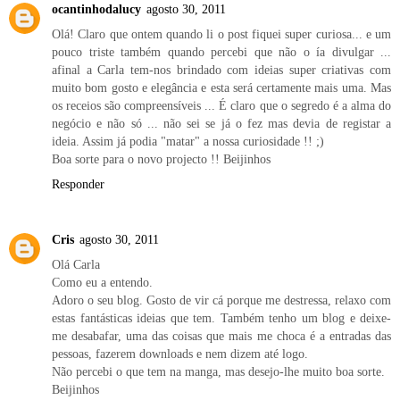
ocantinhodalucy
agosto 30, 2011
Olá! Claro que ontem quando li o post fiquei super curiosa... e um
pouco triste também quando percebi que não o ía divulgar ...
afinal a Carla tem-nos brindado com ideias super criativas com
muito bom gosto e elegância e esta será certamente mais uma. Mas
os receios são compreensíveis ... É claro que o segredo é a alma do
negócio e não só ... não sei se já o fez mas devia de registar a
ideia. Assim já podia "matar" a nossa curiosidade !! ;)
Boa sorte para o novo projecto !! Beijinhos
Responder
Cris
agosto 30, 2011
Olá Carla
Como eu a entendo.
Adoro o seu blog. Gosto de vir cá porque me destressa, relaxo com
estas fantásticas ideias que tem. Também tenho um blog e deixe-
me desabafar, uma das coisas que mais me choca é a entradas das
pessoas, fazerem downloads e nem dizem até logo.
Não percebi o que tem na manga, mas desejo-lhe muito boa sorte.
Beijinhos