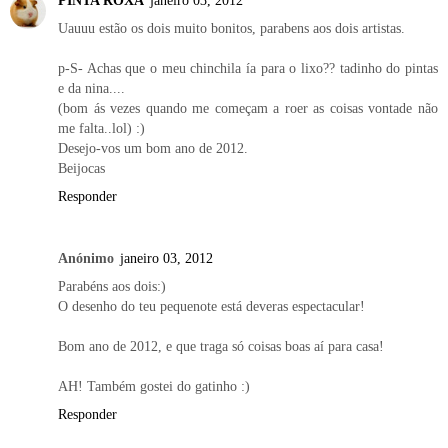
PINTA ROXA
janeiro 03, 2012
Uauuu estão os dois muito bonitos, parabens aos dois artistas.
p-S- Achas que o meu chinchila ía para o lixo?? tadinho do pintas
e da nina....
(bom ás vezes quando me começam a roer as coisas vontade não
me falta..lol) :)
Desejo-vos um bom ano de 2012.
Beijocas
Responder
Anónimo
janeiro 03, 2012
Parabéns aos dois:)
O desenho do teu pequenote está deveras espectacular!
Bom ano de 2012, e que traga só coisas boas aí para casa!
AH! Também gostei do gatinho :)
Responder