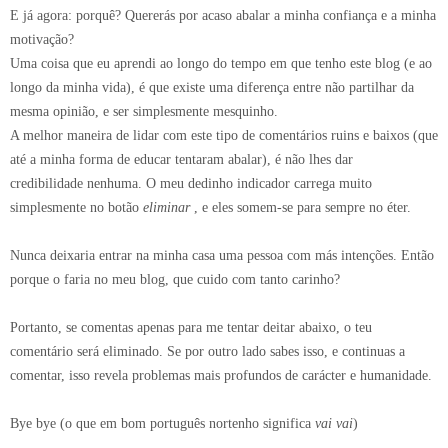
E já agora: porquê? Quererás por acaso abalar a minha confiança e a minha
motivação?
Uma coisa que eu aprendi ao longo do tempo em que tenho este blog (e ao
longo da minha vida), é que existe uma diferença entre não partilhar da
mesma opinião, e ser simplesmente mesquinho.
A melhor maneira de lidar com este tipo de comentários ruins e baixos (que
até a minha forma de educar tentaram abalar), é não lhes dar
credibilidade nenhuma. O meu dedinho indicador carrega muito
simplesmente no botão
eliminar
, e eles somem-se para sempre no éter.
Nunca deixaria entrar na minha casa uma pessoa com más intenções. Então
porque o faria no meu blog, que cuido com tanto carinho?
Portanto, se comentas apenas para me tentar deitar abaixo, o teu
comentário será eliminado. Se por outro lado sabes isso, e continuas a
comentar, isso revela problemas mais profundos de carácter e humanidade.
Bye bye (o que em bom português nortenho significa
vai vai
)