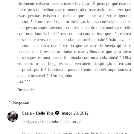
Realmente existem pessoas más e invejosas! É pena porque eramos
todos pessoas melhores se o mundo não fosse assim, uma vez que
essas pessoas existem o melhor que temos a fazer é ignorar
mesmo!!! Compreendo que tu lhe faças imensa confussão, pois és
uma pessoa super talentosa, criativa, dinamica, harmoniosa e feliz
com uma familia linda!! essa criatura com certeza que não é nada
disso... e em vez de tentar mudar para melhor, não!!!!não deve ter
mesmo mais nada que fazer do que se roer de inveja qd vê e
percebe que fazes coisas lindas e maravilhosas e que para além
disso super és uma pessoa iluminada com uma vida linda!!! Olha
eu adoro o teu blog, és uma verdadeira inspiração e eu sou
inspirada por ti!! Continua e passa à frente, não dês importancia a
quem é invisivel!!! Um beijinho
Lia ***
Responder
Respostas
Carla - Hello You
março 23, 2012
Obrigada pelo carinho e pela força!
Eu que tento ter aqui um espaço com boas ideias, airoso e