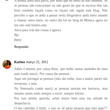
A minha alma está parva, por mais que eu tento eu não entendo. Se
as pessoas não concordam ou não gosto do que se escreve têm um
bom remédio façam como eu façam não sigam esse blog. Não
percebo o que se anda a passar nesta blogosfera anda meio mundo
a chatear outro meio, no outro dia foi no blog da Mónica agora no
teu isto está bonito,está.
Atira para trás das costas e ignora.
Bjs
Betty
Responder
Karina
março 22, 2012
Sabes é mesmo por causa disso, que tenho tantas saudades do meu
país (onde nasci). Por causa das pessoas..
Aqui em portugal as pessoas (não são todas, mas a maior parte) são
invejosas, e más.
Na Venezuela (onde nasci) as pessoas moram em barracos, mas
mesmo assim estão sempre a sorrir, sempre felizes...
Por isso minha querida, achei muito bem essa tua atitude de
despacha-la.
O teu cantinho é lindo, e isso se vê pelas pessoas que tens aqui!!!