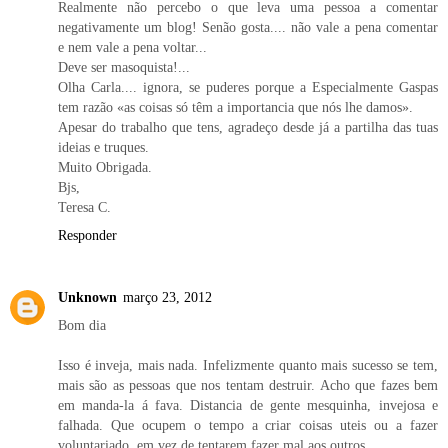
Realmente não percebo o que leva uma pessoa a comentar
negativamente um blog! Senão gosta.... não vale a pena comentar
e nem vale a pena voltar...
Deve ser masoquista!...
Olha Carla.... ignora, se puderes porque a Especialmente Gaspas
tem razão «as coisas só têm a importancia que nós lhe damos».
Apesar do trabalho que tens, agradeço desde já a partilha das tuas
ideias e truques.
Muito Obrigada.
Bjs,
Teresa C.
Responder
Unknown
março 23, 2012
Bom dia
Isso é inveja, mais nada. Infelizmente quanto mais sucesso se tem,
mais são as pessoas que nos tentam destruir. Acho que fazes bem
em manda-la á fava. Distancia de gente mesquinha, invejosa e
falhada. Que ocupem o tempo a criar coisas uteis ou a fazer
voluntariado, em vez de tentarem fazer mal aos outros.