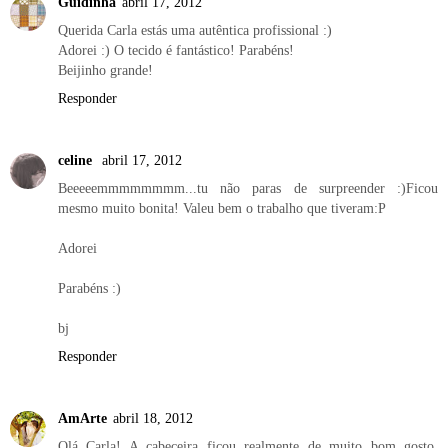
Guidinha
abril 17, 2012
Querida Carla estás uma autêntica profissional :)
Adorei :) O tecido é fantástico! Parabéns!
Beijinho grande!
Responder
celine
abril 17, 2012
Beeeeemmmmmmmm...tu não paras de surpreender :)Ficou
mesmo muito bonita! Valeu bem o trabalho que tiveram:P
Adorei
Parabéns :)
bj
Responder
AmArte
abril 18, 2012
Olá Carla! A cabeceira ficou realmente de muito bom gosto.