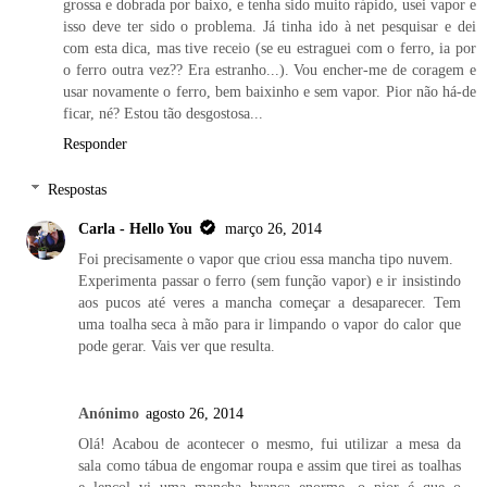
grossa e dobrada por baixo, e tenha sido muito rápido, usei vapor e
isso deve ter sido o problema. Já tinha ido à net pesquisar e dei
com esta dica, mas tive receio (se eu estraguei com o ferro, ia por
o ferro outra vez?? Era estranho...). Vou encher-me de coragem e
usar novamente o ferro, bem baixinho e sem vapor. Pior não há-de
ficar, né? Estou tão desgostosa...
Responder
Respostas
Carla - Hello You
março 26, 2014
Foi precisamente o vapor que criou essa mancha tipo nuvem.
Experimenta passar o ferro (sem função vapor) e ir insistindo
aos pucos até veres a mancha começar a desaparecer. Tem
uma toalha seca à mão para ir limpando o vapor do calor que
pode gerar. Vais ver que resulta.
Anónimo
agosto 26, 2014
Olá! Acabou de acontecer o mesmo, fui utilizar a mesa da
sala como tábua de engomar roupa e assim que tirei as toalhas
e lençol vi uma mancha branca enorme, o pior é que o