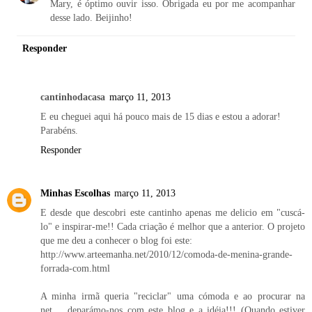
Mary, é óptimo ouvir isso. Obrigada eu por me acompanhar
desse lado. Beijinho!
Responder
cantinhodacasa
março 11, 2013
E eu cheguei aqui há pouco mais de 15 dias e estou a adorar!
Parabéns.
Responder
Minhas Escolhas
março 11, 2013
E desde que descobri este cantinho apenas me delicio em "cuscá-
lo" e inspirar-me!! Cada criação é melhor que a anterior. O projeto
que me deu a conhecer o blog foi este:
http://www.arteemanha.net/2010/12/comoda-de-menina-grande-
forrada-com.html
A minha irmã queria "reciclar" uma cómoda e ao procurar na
net.... deparámo-nos com este blog e a idéia!!! (Quando estiver