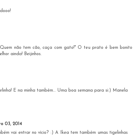
ndooo!
o: "Quem não tem cão, caça com gato!" O teu prato é bem bonito
hor ainda! Beijinhos.
rlinha! E na minha também... Uma boa semana para si:) Manela
ro 03, 2014
ém vai entrar no vício? :) A Ikea tem também umas tigelinhas