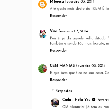
MTeresa
fevereiro 03, 2014
Até gosto mais deste da IKEA! É li
Responder
Vina
fevereiro 03, 2014
Pois é, já diz aquele velho ditad
também e sendo tão mais barato, mel
Responder
CEM MANIAS
fevereiro 03, 2014
E que bem que fica na sua casa, Ca
Responder
Respostas
Carla - Hello You
feverei
Olá Manuela! Já tem ou tamb