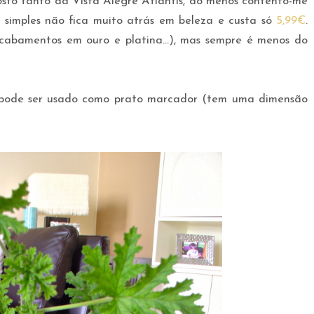
sto tanto da Vista Alegre Atlantis, ao menos contento-me
 simples não fica muito atrás em beleza e custa só
5,99€
.
cabamentos em ouro e platina...), mas sempre é menos do
pode ser usado como prato marcador (tem uma dimensão