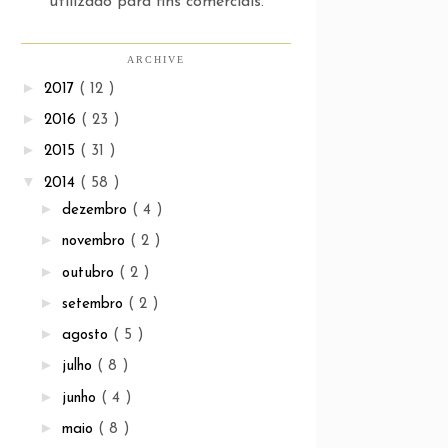
utilizado para fins comerciais.
ARCHIVE
►
2017
( 12 )
►
2016
( 23 )
►
2015
( 31 )
▼
2014
( 58 )
►
dezembro
( 4 )
►
novembro
( 2 )
►
outubro
( 2 )
►
setembro
( 2 )
►
agosto
( 5 )
►
julho
( 8 )
►
junho
( 4 )
►
maio
( 8 )