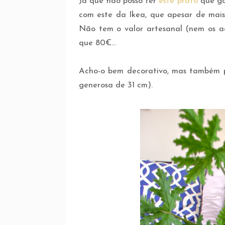
Já que não posso ter
este prato
que go
com este da Ikea, que apesar de mais
Não tem o valor artesanal (nem os a
que 80€...
Acho-o bem decorativo, mas também 
generosa de 31 cm).