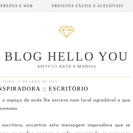
MPRENSA E WEB
PROJETOS FÁCEIS E ACESSÍVEIS
BLOG HELLO YOU
ANTIGO ARTE E MANHA
-FEIRA, 17 DE ABRIL DE 2014
SPIRADORA :: ESCRITÓRIO
 o espaço de onde lhe escrevo num local agradável e que
premissa.
scritório, encontrei esta mensagem inspiradora que se