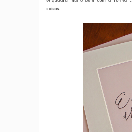
enquadra muito bem com a forma co
coisas.