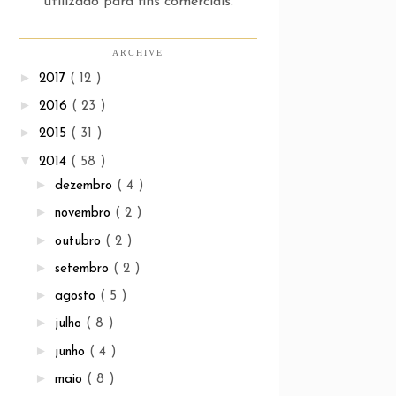
utilizado para fins comerciais.
ARCHIVE
►
2017
( 12 )
►
2016
( 23 )
►
2015
( 31 )
▼
2014
( 58 )
►
dezembro
( 4 )
►
novembro
( 2 )
►
outubro
( 2 )
►
setembro
( 2 )
►
agosto
( 5 )
►
julho
( 8 )
►
junho
( 4 )
►
maio
( 8 )