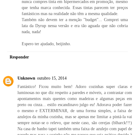
nunca compres tinta em hipermercados em promoção, mesmo
que tenha marca conhecida. Essas tintas parecem ter preços
fantásticos mas na realidade não têm a mesma qualidade.
Também não devem ter a menção "budget"... Comprei uma
lata da Dyrup nessa versão e era tão aguada que não cobria
nada, nada!
Espero ter ajudado, beijinho.
Responder
Unknown
outubro 15, 2014
Fantástico! Ficou muito bem! Adoro cozinhas super claras e
luminosas no que diz respeito a paredes e móveis, a contrastar com
apontamentos mais quentes como madeiras e algumas peças em
preto ou cinza... estilo escandinavo julgo eu! Adorava poder fazer
o mesmo e EXTERMINAR, de uma forma simples, a faixa de
azulejos da minha cozinha, mas se apenas me limitar a pintá-la vai
sempre notar-se o relevo, que neste caso, são cerejas (blharck!!!)
Na casa de banho tapei também uma faixa de azulejo com papel de
parede mas para a cozinha não me parece que seja prático devido à