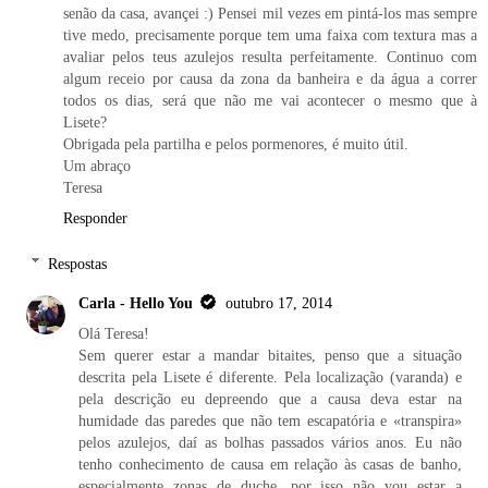
senão da casa, avançei :) Pensei mil vezes em pintá-los mas sempre
tive medo, precisamente porque tem uma faixa com textura mas a
avaliar pelos teus azulejos resulta perfeitamente. Continuo com
algum receio por causa da zona da banheira e da água a correr
todos os dias, será que não me vai acontecer o mesmo que à
Lisete?
Obrigada pela partilha e pelos pormenores, é muito útil.
Um abraço
Teresa
Responder
Respostas
Carla - Hello You
outubro 17, 2014
Olá Teresa!
Sem querer estar a mandar bitaites, penso que a situação
descrita pela Lisete é diferente. Pela localização (varanda) e
pela descrição eu depreendo que a causa deva estar na
humidade das paredes que não tem escapatória e «transpira»
pelos azulejos, daí as bolhas passados vários anos. Eu não
tenho conhecimento de causa em relação às casas de banho,
especialmente zonas de duche, por isso não vou estar a