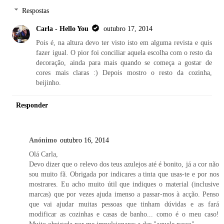
Respostas
Carla - Hello You
outubro 17, 2014
Pois é, na altura devo ter visto isto em alguma revista e quis
fazer igual. O pior foi conciliar aquela escolha com o resto da
decoração, ainda para mais quando se começa a gostar de
cores mais claras :) Depois mostro o resto da cozinha,
beijinho.
Responder
Anónimo
outubro 16, 2014
Olá Carla,
Devo dizer que o relevo dos teus azulejos até é bonito, já a cor não
sou muito fã. Obrigada por indicares a tinta que usas-te e por nos
mostrares. Eu acho muito útil que indiques o material (inclusive
marcas) que por vezes ajuda imenso a passar-mos à acção. Penso
que vai ajudar muitas pessoas que tinham dúvidas e as fará
modificar as cozinhas e casas de banho... como é o meu caso!
Muito obrigada por me impulsionares a dar "aquele passo".