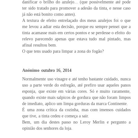
danificar o brilho do azulejo... (que possivelmente até pode
ter sido tratado para promover a adesão da tinta, e nesse caso
já não está bonito como antes).
A textura de efeito entrelaçado dos meus azulejos foi o que
me levou a adiar esta decisão, porque eu sempre pensei que a
tinta acamasse mais em certos pontos e se perdesse o efeito do
relevo parecendo apenas que estava tudo mal pintado, mas
afinal resultou bem.
O que tens usado para limpar a zona do fogão?
Anónimo
outubro 16, 2014
Normalmente uso vinagre e até tenho bastante cuidado, nunca
uso a parte verde do esfregão, até prefiro usar aqueles panos
esponja, que existe em várias cores. Só e muito raramente,
quando existe mais salpicos de gordura que não foram limpos
de imediato, aplico um limpa gorduras da marca Continente.
É uma zona crítica da cozinha, mas com imensos cuidados
que tive, a tinta cedeu e começa a sair.
Bem, um dia destes passo no Leroy Merlin e pergunto a
opinião dos senhores da loja.