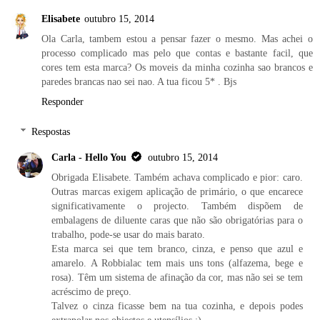
Elisabete
outubro 15, 2014
Ola Carla, tambem estou a pensar fazer o mesmo. Mas achei o
processo complicado mas pelo que contas e bastante facil, que
cores tem esta marca? Os moveis da minha cozinha sao brancos e
paredes brancas nao sei nao. A tua ficou 5* . Bjs
Responder
Respostas
Carla - Hello You
outubro 15, 2014
Obrigada Elisabete. Também achava complicado e pior: caro.
Outras marcas exigem aplicação de primário, o que encarece
significativamente o projecto. Também dispõem de
embalagens de diluente caras que não são obrigatórias para o
trabalho, pode-se usar do mais barato.
Esta marca sei que tem branco, cinza, e penso que azul e
amarelo. A Robbialac tem mais uns tons (alfazema, bege e
rosa). Têm um sistema de afinação da cor, mas não sei se tem
acréscimo de preço.
Talvez o cinza ficasse bem na tua cozinha, e depois podes
extrapolar nos objectos e utensílios :)