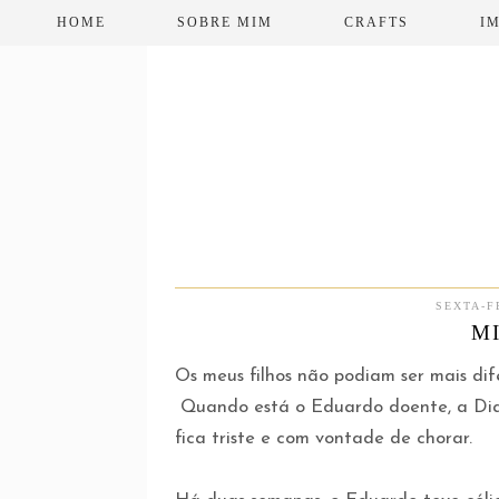
HOME
SOBRE MIM
CRAFTS
I
SEXTA-F
M
Os meus filhos não podiam ser mais dif
Quando está o Eduardo doente, a Dian
fica triste e com vontade de chorar.