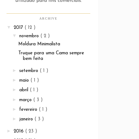
utilizado para fins comerciais.
ARCHIVE
▼
2017
( 12 )
▼
novembro
( 2 )
Moldura Minimalista
Truque para uma Cama sempre
bem feita
►
setembro
( 1 )
►
maio
( 1 )
►
abril
( 1 )
►
março
( 3 )
►
fevereiro
( 1 )
►
janeiro
( 3 )
►
2016
( 23 )