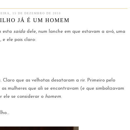
EIRA, 15 DE DEZEMBRO DE 2010
FILHO JÁ É UM HOMEM
m esta
saída
dele, num lanche em que estavam a avó, uma
 e ele pois claro:
. Claro que as velhotas desataram a rir. Primeiro pelo
 as mulheres que ali se encontravam (e que simbolizavam
or ele se considerar o
homem
.
ho...