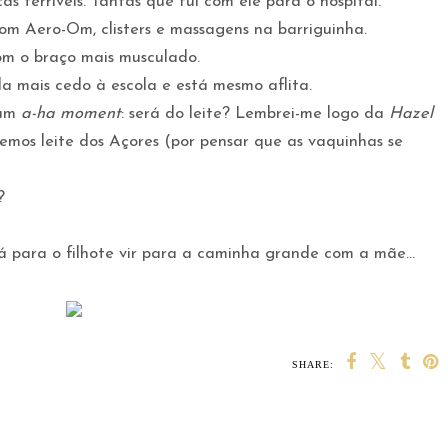
s terríveis. Tantas que fui com ele para o hospital.
m Aero-Om, clisters e massagens na barriguinha.
om o braço mais musculado.
la mais cedo à escola e está mesmo aflita.
 um
a-ha moment
: será do leite? Lembrei-me logo da
Hazel
emos leite dos Açores (por pensar que as vaquinhas se
?
fá para o filhote vir para a caminha grande com a mãe...
SHARE: