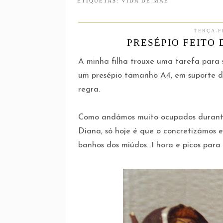
ETIQUETAS:
VIDA DE MÃE
TERÇA-F
PRESÉPIO FEITO 
A minha filha trouxe uma tarefa para 
um presépio tamanho A4, em suporte de
regra.
Como andámos muito ocupados durante
Diana, só hoje é que o concretizámos e
banhos dos miúdos...1 hora e picos para