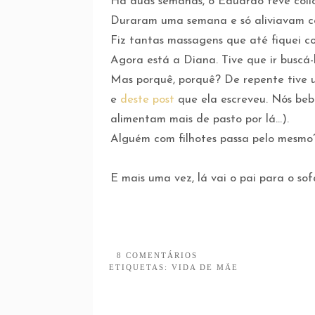
Há duas semanas, o Eduardo teve cólica
Duraram uma semana e só aliviavam co
Fiz tantas massagens que até fiquei c
Agora está a Diana. Tive que ir buscá-
Mas porquê, porquê? De repente tive
e
deste post
que ela escreveu. Nós beb
alimentam mais de pasto por lá...).
Alguém com filhotes passa pelo mesmo
E mais uma vez, lá vai o pai para o so
8 COMENTÁRIOS
ETIQUETAS:
VIDA DE MÃE