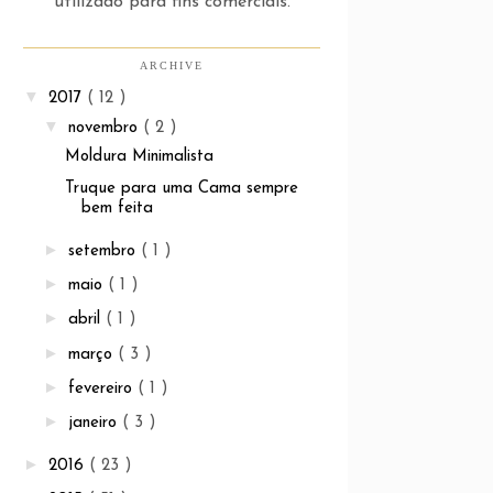
utilizado para fins comerciais.
ARCHIVE
▼
2017
( 12 )
▼
novembro
( 2 )
Moldura Minimalista
Truque para uma Cama sempre
bem feita
►
setembro
( 1 )
►
maio
( 1 )
►
abril
( 1 )
►
março
( 3 )
►
fevereiro
( 1 )
►
janeiro
( 3 )
►
2016
( 23 )