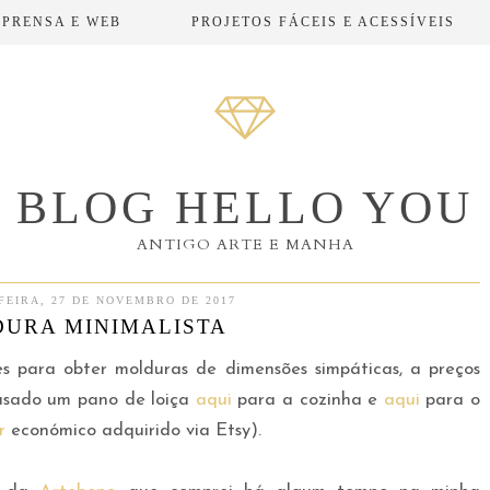
MPRENSA E WEB
PROJETOS FÁCEIS E ACESSÍVEIS
BLOG HELLO YOU
ANTIGO ARTE E MANHA
FEIRA, 27 DE NOVEMBRO DE 2017
URA MINIMALISTA
es para obter molduras de dimensões simpáticas, a preços
 usado um pano de loiça
aqui
para a cozinha e
aqui
para o
r
económico adquirido via Etsy).