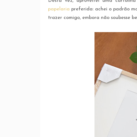
Desta vez, aproveitei uma cartoli
papelaria
preferida: achei o padrão mo
trazer comigo, embora não soubesse be