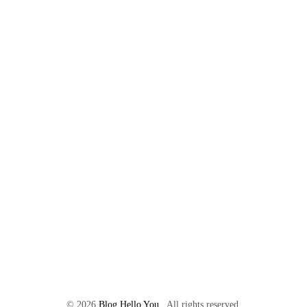
©
2026
Blog Hello You
. All rights reserved.