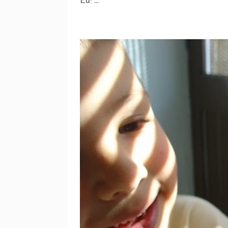
Eu:
...