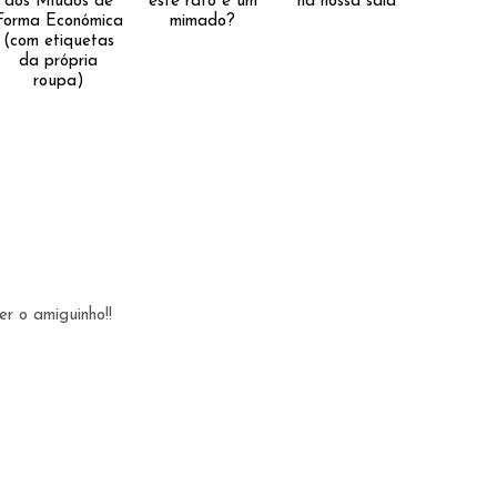
dos Miúdos de
este rato é um
na nossa sala
Forma Económica
mimado?
(com etiquetas
da própria
roupa)
1
r o amiguinho!!