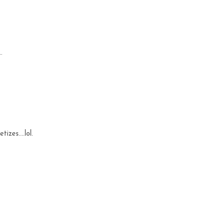
.
zes....lol.