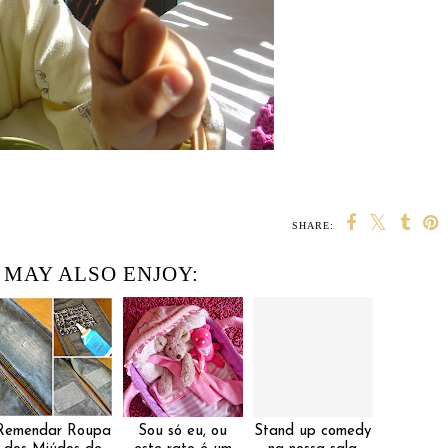
SHARE:
 MAY ALSO ENJOY:
Remendar Roupa
Sou só eu, ou
Stand up comedy