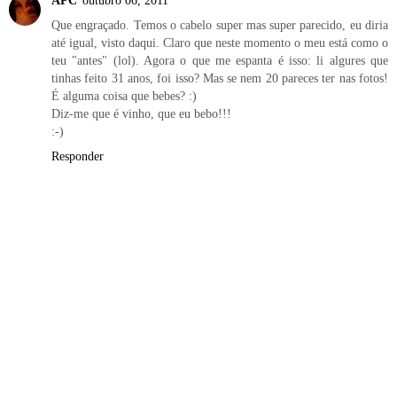
APC
outubro 06, 2011
Que engraçado. Temos o cabelo super mas super parecido, eu diria
até igual, visto daqui. Claro que neste momento o meu está como o
teu "antes" (lol). Agora o que me espanta é isso: li algures que
tinhas feito 31 anos, foi isso? Mas se nem 20 pareces ter nas fotos!
É alguma coisa que bebes? :)
Diz-me que é vinho, que eu bebo!!!
:-)
Responder