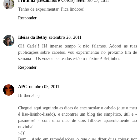
Frutinha (Desabafos e Coisas)
setembro 27, 2011
Tenho de experimentar. Fica lindooo!
Responder
Ideias da Bethy
setembro 28, 2011
Olá Carla!! Há imenso tempo k não falamos. Adorei as tuas
publicações sobre cabelos, vou experimentar no próximo fim de
semana... Os vossos penteados estão o máximo! Beijinhos
Responder
APC
outubro 05, 2011
Hi there! :-)
Cheguei aqui seguindo as dicas de encaracolar o cabelo (que o meu
é liso-lisinho-lisado), e encontrei um blog tão simpático, útil e -
pasme-se! - com uma mãe de dois filhotes aparentemente tão
novinha!
:-)))
Bom... Ando em remodelações, o que quer dizer duas coisas: por