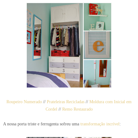
Roupeiro Numerado
//
Prateleiras Recicladas
//
Moldura com Inicial em
Cordel
//
Remo Restaurado
A nossa porta triste e ferrugenta sofreu uma
transformação incrível
: