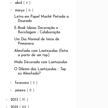
►
abril
( 4 )
▼
março
( 6 )
Letra em Papel Machê Pintada a
Dourado
E-Book Ideias Decoração e
Reciclagem :: Colaboração
Um Dia Normal de Início de
Primavera
Almofada com Lantejoulas (feita
a partir de um top)
Mala Decorada com Lantejoulas
O Dilema das Lantejoulas :: Top
ou Almofada?
►
fevereiro
( 5 )
►
janeiro
( 8 )
►
2013
( 91 )
►
2012
( 89 )