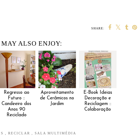
SHARE:
 MAY ALSO ENJOY:
Regresso ao
Aproveitamento
E-Book Ideias
Futuro ::
de Cerâmicos no
Decoração e
Candeeiro dos
Jardim
Reciclagem ::
Anos 90
Colaboração
Reciclado
IS
,
RECICLAR
,
SALA MULTIMÉDIA