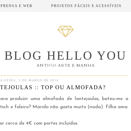
MPRENSA E WEB
PROJETOS FÁCEIS E ACESSÍVEIS
BLOG HELLO YOU
ANTIGO ARTE E MANHA
A-FEIRA, 3 DE MARÇO DE 2014
TEJOULAS :: TOP OU ALMOFADA?
ara produzir uma almofada de lantejoulas, bateu-me a
kitsch e foleiro? Marido não gosta muito (nada). Filha ama.
or cerca de 4€ com portes incluídos: