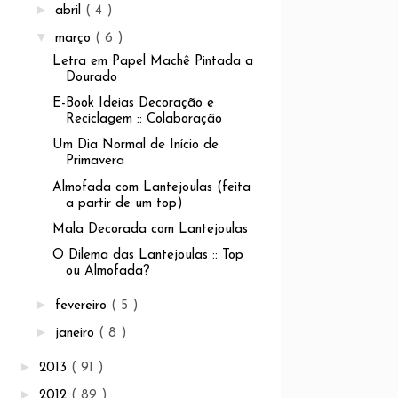
►
abril
( 4 )
▼
março
( 6 )
Letra em Papel Machê Pintada a
Dourado
E-Book Ideias Decoração e
Reciclagem :: Colaboração
Um Dia Normal de Início de
Primavera
Almofada com Lantejoulas (feita
a partir de um top)
Mala Decorada com Lantejoulas
O Dilema das Lantejoulas :: Top
ou Almofada?
►
fevereiro
( 5 )
►
janeiro
( 8 )
►
2013
( 91 )
►
2012
( 89 )