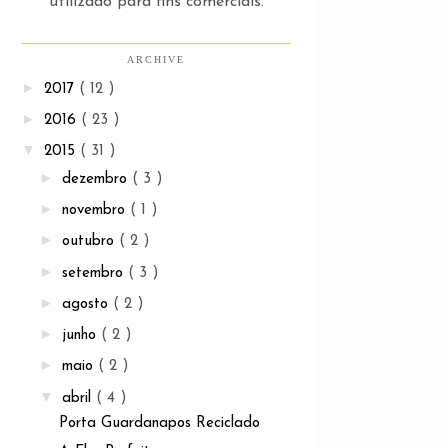
utilizado para fins comerciais.
ARCHIVE
►
2017
( 12 )
►
2016
( 23 )
▼
2015
( 31 )
►
dezembro
( 3 )
►
novembro
( 1 )
►
outubro
( 2 )
►
setembro
( 3 )
►
agosto
( 2 )
►
junho
( 2 )
►
maio
( 2 )
▼
abril
( 4 )
Porta Guardanapos Reciclado