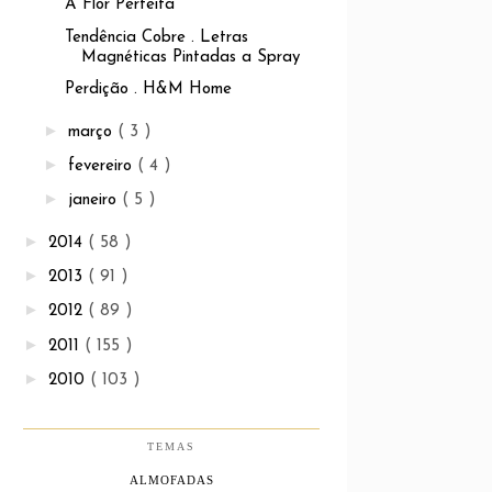
A Flor Perfeita
Tendência Cobre . Letras
Magnéticas Pintadas a Spray
Perdição . H&M Home
►
março
( 3 )
►
fevereiro
( 4 )
►
janeiro
( 5 )
►
2014
( 58 )
►
2013
( 91 )
►
2012
( 89 )
►
2011
( 155 )
►
2010
( 103 )
TEMAS
ALMOFADAS