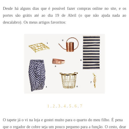
Desde há alguns dias que é possível fazer compras online no site, e os
portes são grátis até ao dia 19 de Abril (o que não ajuda nada ao
descalabro). Os meus artigos favoritos:
1
.
2
.
3
.
4
.
5
.
6
.
7
O tapete já o vi na loja e gostei muito para o quarto do meu filho. É pena
que o regador de cobre seja um pouco pequeno para a função. O cesto, dear