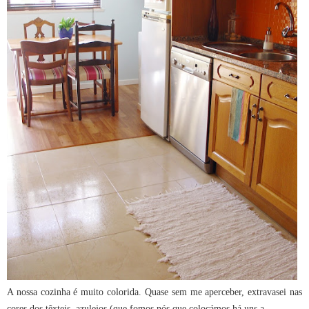
A nossa cozinha é muito colorida. Quase sem me aperceber, extravasei nas
cores dos têxteis, azulejos (que fomos nós que colocámos há uns a...