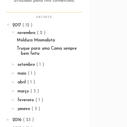
utilizado para fins comerciais.
ARCHIVE
▼
2017
( 12 )
▼
novembro
( 2 )
Moldura Minimalista
Truque para uma Cama sempre
bem feita
►
setembro
( 1 )
►
maio
( 1 )
►
abril
( 1 )
►
março
( 3 )
►
fevereiro
( 1 )
►
janeiro
( 3 )
►
2016
( 23 )