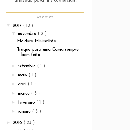
utilizado para fins comerciais.
ARCHIVE
▼
2017
( 12 )
▼
novembro
( 2 )
Moldura Minimalista
Truque para uma Cama sempre
bem feita
►
setembro
( 1 )
►
maio
( 1 )
►
abril
( 1 )
►
março
( 3 )
►
fevereiro
( 1 )
►
janeiro
( 3 )
►
2016
( 23 )