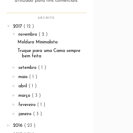
utilizado para fins comerciais.
ARCHIVE
▼
2017
( 12 )
▼
novembro
( 2 )
Moldura Minimalista
Truque para uma Cama sempre
bem feita
►
setembro
( 1 )
►
maio
( 1 )
►
abril
( 1 )
►
março
( 3 )
►
fevereiro
( 1 )
►
janeiro
( 3 )
►
2016
( 23 )