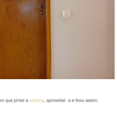
om que pintei a
cozinha
, aproveitei- a e ficou assim: