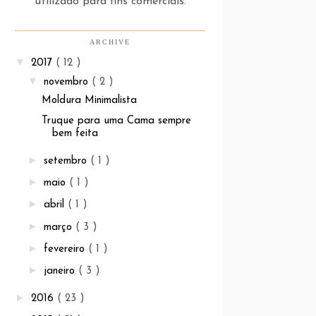
utilizado para fins comerciais.
ARCHIVE
▼
2017
( 12 )
▼
novembro
( 2 )
Moldura Minimalista
Truque para uma Cama sempre
bem feita
►
setembro
( 1 )
►
maio
( 1 )
►
abril
( 1 )
►
março
( 3 )
►
fevereiro
( 1 )
►
janeiro
( 3 )
►
2016
( 23 )