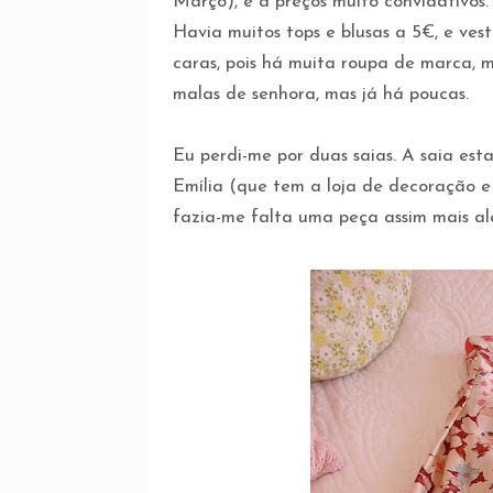
Março), e a preços muito convidativos.
Havia muitos tops e blusas a 5€, e ves
caras, pois há muita roupa de marca,
malas de senhora, mas já há poucas.
Eu perdi-me por duas saias. A saia est
Emília (que tem a loja de decoração 
fazia-me falta uma peça assim mais al