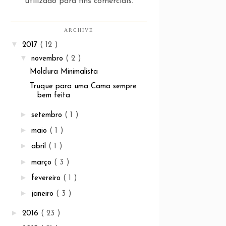
utilizado para fins comerciais.
ARCHIVE
▼
2017
( 12 )
▼
novembro
( 2 )
Moldura Minimalista
Truque para uma Cama sempre
bem feita
►
setembro
( 1 )
►
maio
( 1 )
►
abril
( 1 )
►
março
( 3 )
►
fevereiro
( 1 )
►
janeiro
( 3 )
►
2016
( 23 )