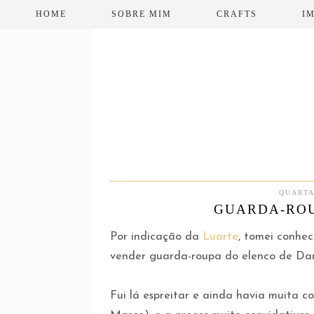
HOME
SOBRE MIM
CRAFTS
I
QUARTA
GUARDA-ROU
Por indicação da
Luarte
, tomei conhe
vender guarda-roupa do elenco de Danc
Fui lá espreitar e ainda havia muita c