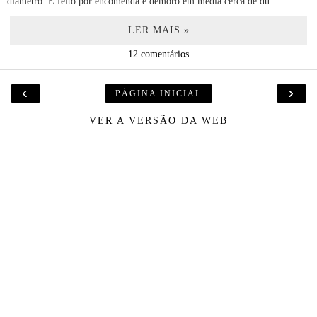
diâmetro. É feito por encomenda e demoro em média cerca de du...
LER MAIS »
12 comentários
‹
›
PÁGINA INICIAL
VER A VERSÃO DA WEB