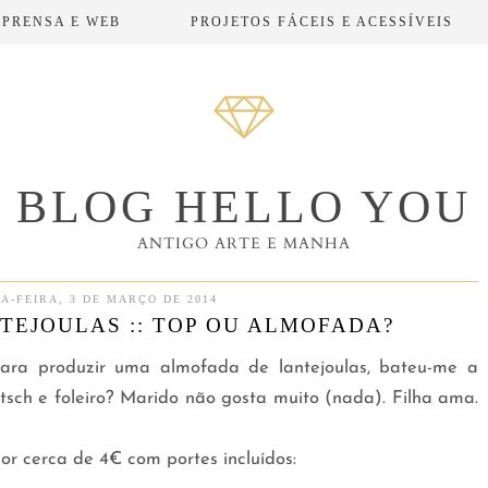
MPRENSA E WEB
PROJETOS FÁCEIS E ACESSÍVEIS
BLOG HELLO YOU
ANTIGO ARTE E MANHA
A-FEIRA, 3 DE MARÇO DE 2014
TEJOULAS :: TOP OU ALMOFADA?
ara produzir uma almofada de lantejoulas, bateu-me a
kitsch e foleiro? Marido não gosta muito (nada). Filha ama.
or cerca de 4€ com portes incluídos: