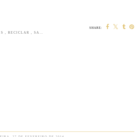
SHARE:
IS
,
RECICLAR
,
SALA MULTIMÉDIA
EIRA, 27 DE FEVEREIRO DE 2014