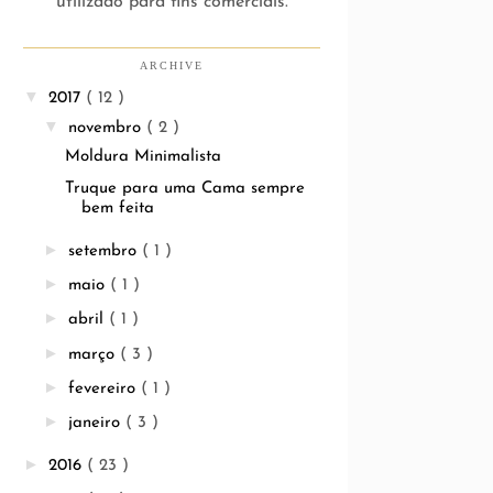
utilizado para fins comerciais.
ARCHIVE
▼
2017
( 12 )
▼
novembro
( 2 )
Moldura Minimalista
Truque para uma Cama sempre
bem feita
►
setembro
( 1 )
►
maio
( 1 )
►
abril
( 1 )
►
março
( 3 )
►
fevereiro
( 1 )
►
janeiro
( 3 )
►
2016
( 23 )